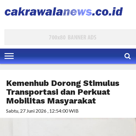
HOME
EKBIS
POLKAM
KESRA
PARLEMEN
HUKUM
INTERNASIONAL
TRAVEL
BUDAYA
DAERAH
HIBURAN
INDEKS
Kemenhub Dorong Stimulus
Transportasi dan Perkuat
Mobilitas Masyarakat
Sabtu, 27 Juni 2026 , 12:54:00 WIB