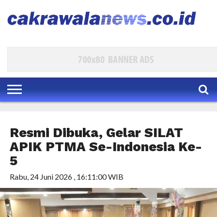
HOME
EKBIS
POLKAM
KESRA
PARLEMEN
HUKUM
INTERNASIONAL
TRAVEL
BUDAYA
DAERAH
HIBURAN
INDEKS
Resmi Dibuka, Gelar SILAT
APIK PTMA Se-Indonesia Ke-
5
Rabu, 24 Juni 2026 , 16:11:00 WIB