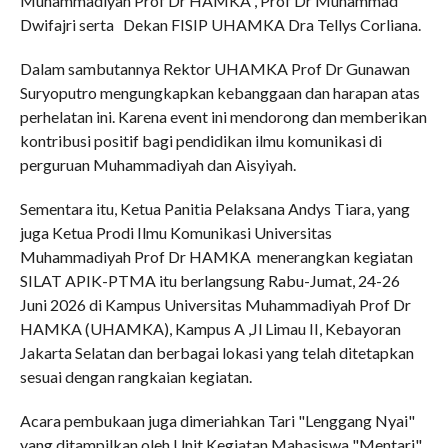
Muhammadiyah Prof Dr HAMKA , Prof Dr Muhammad
Dwifajri serta Dekan FISIP UHAMKA Dra Tellys Corliana.
Dalam sambutannya Rektor UHAMKA Prof Dr Gunawan
Suryoputro mengungkapkan kebanggaan dan harapan atas
perhelatan ini. Karena event ini mendorong dan memberikan
kontribusi positif bagi pendidikan ilmu komunikasi di
perguruan Muhammadiyah dan Aisyiyah.
Sementara itu, Ketua Panitia Pelaksana Andys Tiara, yang
juga Ketua Prodi Ilmu Komunikasi Universitas
Muhammadiyah Prof Dr HAMKA menerangkan kegiatan
SILAT APIK-PTMA itu berlangsung Rabu-Jumat, 24-26
Juni 2026 di Kampus Universitas Muhammadiyah Prof Dr
HAMKA (UHAMKA), Kampus A ,Jl Limau II, Kebayoran
Jakarta Selatan dan berbagai lokasi yang telah ditetapkan
sesuai dengan rangkaian kegiatan.
Acara pembukaan juga dimeriahkan Tari "Lenggang Nyai"
yang ditampilkan oleh Unit Kegiatan Mahasiswa "Mentari"