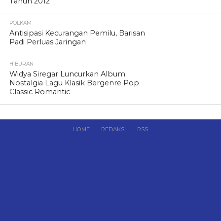
Tahun 2012
POLKAM
Antisipasi Kecurangan Pemilu, Barisan
Padi Perluas Jaringan
HIBURAN
Widya Siregar Luncurkan Album
Nostalgia Lagu Klasik Bergenre Pop
Classic Romantic
HOME
REDAKSI
RSS