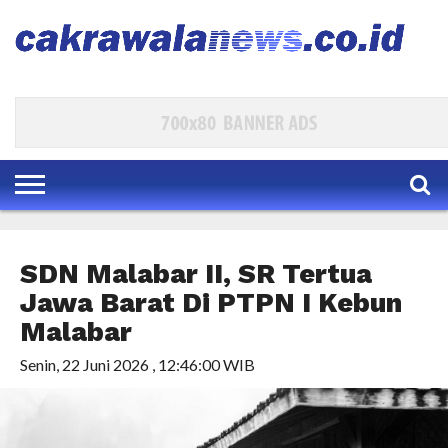
HOME
EKBIS
POLKAM
KESRA
PARLEMEN
HUKUM
INTERNASIONAL
TRAVEL
BUDAYA
DAERAH
HIBURAN
INDEKS
SDN Malabar II, SR Tertua
Jawa Barat Di PTPN I Kebun
Malabar
Senin, 22 Juni 2026 , 12:46:00 WIB