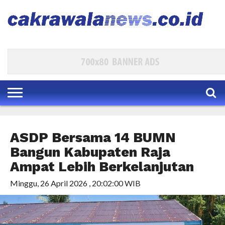
HOME
EKBIS
POLKAM
KESRA
PARLEMEN
HUKUM
INTERNASIONAL
TRAVEL
BUDAYA
DAERAH
HIBURAN
INDEKS
ASDP Bersama 14 BUMN
Bangun Kabupaten Raja
Ampat Lebih Berkelanjutan
Minggu, 26 April 2026 , 20:02:00 WIB