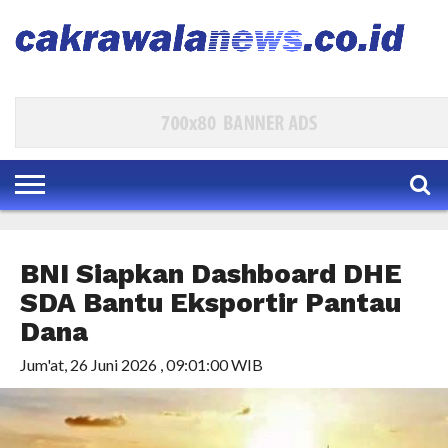
HOME
EKBIS
POLKAM
KESRA
PARLEMEN
HUKUM
INTERNASIONAL
TRAVEL
BUDAYA
DAERAH
HIBURAN
INDEKS
BNI Siapkan Dashboard DHE
SDA Bantu Eksportir Pantau
Dana
Jum'at, 26 Juni 2026 , 09:01:00 WIB