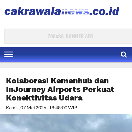
HOME
EKBIS
POLKAM
KESRA
PARLEMEN
HUKUM
INTERNASIONAL
TRAVEL
BUDAYA
DAERAH
HIBURAN
INDEKS
Kolaborasi Kemenhub dan
InJourney Airports Perkuat
Konektivitas Udara
Kamis, 07 Mei 2026 , 18:48:00 WIB